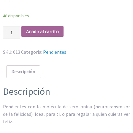
48 disponibles
Pendientes
Añadir al carrito
serotonina
de
la
SKU:
013
Categoría:
Pendientes
felicidad
cantidad
Descripción
Descripción
Pendientes con la molécula de serotonina (neurotransmisor
de la felicidad). Ideal para ti, o para regalar a quien quieras ver
feliz.